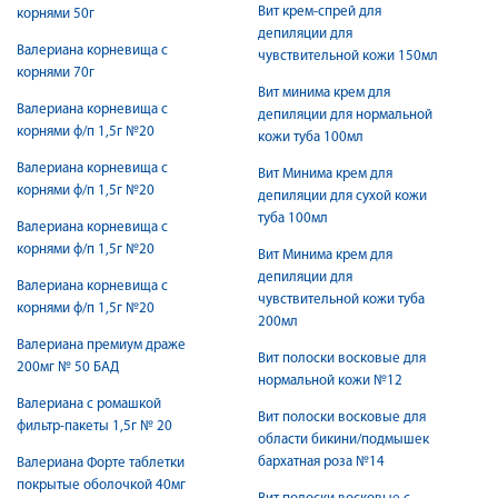
Вит крем-спрей для
корнями 50г
депиляции для
Валериана корневища с
чувствительной кожи 150мл
корнями 70г
Вит минима крем для
Валериана корневища с
депиляции для нормальной
корнями ф/п 1,5г №20
кожи туба 100мл
Валериана корневища с
Вит Минима крем для
корнями ф/п 1,5г №20
депиляции для сухой кожи
туба 100мл
Валериана корневища с
корнями ф/п 1,5г №20
Вит Минима крем для
депиляции для
Валериана корневища с
чувствительной кожи туба
корнями ф/п 1,5г №20
200мл
Валериана премиум драже
Вит полоски восковые для
200мг № 50 БАД
нормальной кожи №12
Валериана с ромашкой
Вит полоски восковые для
фильтр-пакеты 1,5г № 20
области бикини/подмышек
бархатная роза №14
Валериана Форте таблетки
покрытые оболочкой 40мг