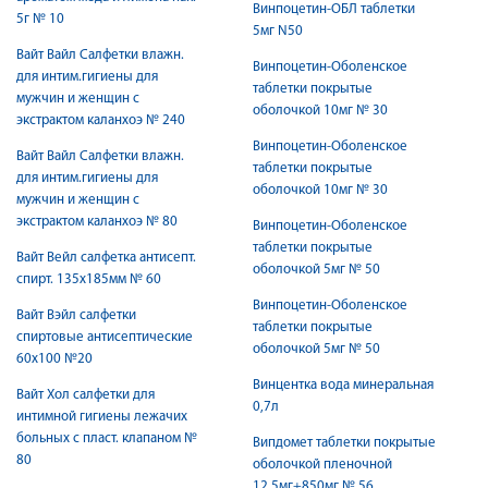
Винпоцетин-ОБЛ таблетки
5г № 10
5мг N50
Вайт Вайл Салфетки влажн.
Винпоцетин-Оболенское
для интим.гигиены для
таблетки покрытые
мужчин и женщин с
оболочкой 10мг № 30
экстрактом каланхоэ № 240
Винпоцетин-Оболенское
Вайт Вайл Салфетки влажн.
таблетки покрытые
для интим.гигиены для
оболочкой 10мг № 30
мужчин и женщин с
экстрактом каланхоэ № 80
Винпоцетин-Оболенское
таблетки покрытые
Вайт Вейл салфетка антисепт.
оболочкой 5мг № 50
спирт. 135х185мм № 60
Винпоцетин-Оболенское
Вайт Вэйл салфетки
таблетки покрытые
спиртовые антисептические
оболочкой 5мг № 50
60х100 №20
Винцентка вода минеральная
Вайт Хол салфетки для
0,7л
интимной гигиены лежачих
больных с пласт. клапаном №
Випдомет таблетки покрытые
80
оболочкой пленочной
12,5мг+850мг № 56