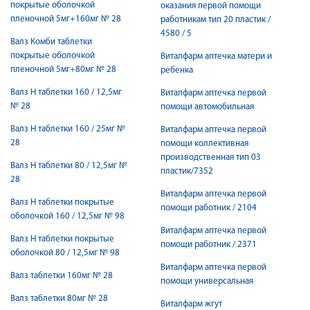
покрытые оболочкой
оказания первой помощи
пленочной 5мг+160мг № 28
работникам тип 20 пластик /
4580 / 5
Валз Комби таблетки
покрытые оболочкой
Виталфарм аптечка матери и
пленочной 5мг+80мг № 28
ребенка
Валз Н таблетки 160 / 12,5мг
Виталфарм аптечка первой
№ 28
помощи автомобильная
Валз Н таблетки 160 / 25мг №
Виталфарм аптечка первой
28
помощи коллективная
производственная тип 03
Валз Н таблетки 80 / 12,5мг №
пластик/7352
28
Виталфарм аптечка первой
Валз Н таблетки покрытые
помощи работник / 2104
оболочкой 160 / 12,5мг № 98
Виталфарм аптечка первой
Валз Н таблетки покрытые
помощи работник / 2371
оболочкой 80 / 12,5мг № 98
Виталфарм аптечка первой
Валз таблетки 160мг № 28
помощи универсальная
Валз таблетки 80мг № 28
Виталфарм жгут