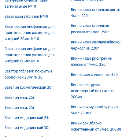
Вагиферон суппозитории
вагинальные №10
Винни каша молочная рис от
4мес. 220г
Вазаламин таблетки №40
Винни каша молочная
Вазапростан лиофилизат для
рисовая от 4мес. 250г
приготовления раствора для
инфузий 20мкг №10
Винни каша овсянка/яблоко/
чернослив 220г
Вазапростан лиофилизат для
приготовления раствора для
Винни каша рис/гречка/
инфузий 60мкг №10
яблоко от 4мес. 250г
Вазатор таблетки покрытые
Винни смесь молочная 350г
оболочкой 20мг № 30
Винни сок груша
Вазелин косметический 20г
осветленный без сахара
200мл
Вазелин мазь 25г
Винни сок мультифрукты от
Вазелин мазь 25г
5мес 200мл
Вазелин медицинский 25г
Винни сок яблоко
Вазелин медицинский 30г
осветленный от 3мес. 200мл