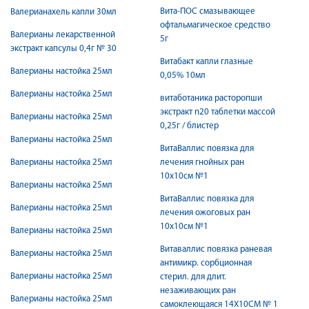
Вита-ПОС смазывающее
Валерианахель капли 30мл
офтальмагическое средство
Валерианы лекарственной
5г
экстракт капсулы 0,4г № 30
Витабакт капли глазные
Валерианы настойка 25мл
0,05% 10мл
Валерианы настойка 25мл
витаботаника расторопши
экстракт n20 таблетки массой
Валерианы настойка 25мл
0,25г / блистер
Валерианы настойка 25мл
ВитаВаллис повязка для
Валерианы настойка 25мл
лечения гнойных ран
10x10см №1
Валерианы настойка 25мл
ВитаВаллис повязка для
Валерианы настойка 25мл
лечения ожоговых ран
10x10см №1
Валерианы настойка 25мл
Витаваллис повязка раневая
Валерианы настойка 25мл
антимикр. сорбционная
Валерианы настойка 25мл
стерил. для длит.
незаживающих ран
Валерианы настойка 25мл
самоклеющаяся 14Х10СМ № 1