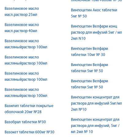
пленочной 10мг+800мг № 30
Вазелиновое масло
Винпоцетин Акос таблетки
масл.раствор 25мл
5мг № 50
Вазелиновое масло
Винпоцетин Велфарм конц
масл.раствор 40мл
раствор для инфузий 5мг / мл
2мл N10
Вазелиновое масло
масляныйраствор 100мл
Винпоцетин Велфарм
таблетки 10мг № 30
Вазелиновое масло
масляныйраствор 100мл
Винпоцетин Велфарм
таблетки 5мг № 50
Вазелиновое масло
масляныйраствор 100мл
Винпоцетин Велфарм
таблетки 5мг № 50
Вазелиновое масло
масляныйраствор 100мл
Винпоцетин концентрат для
раствора для инфузий 5мг/мл
Вазилип таблетки покрытые
2мл №10
оболочкой 20мг №28
Винпоцетин концентрат для
Вазобрал таблетки №30
раствора для инфузий, 5мг /
мл 2мл № 10
Вазокет таблетки 600мг №30