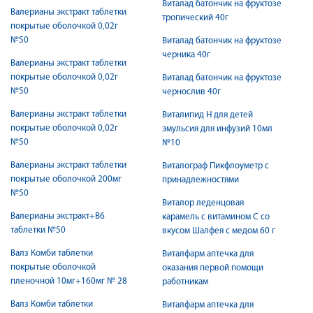
Виталад батончик на фруктозе
Валерианы экстракт таблетки
тропический 40г
покрытые оболочкой 0,02г
№50
Виталад батончик на фруктозе
черника 40г
Валерианы экстракт таблетки
покрытые оболочкой 0,02г
Виталад батончик на фруктозе
№50
чернослив 40г
Валерианы экстракт таблетки
Виталипид Н для детей
покрытые оболочкой 0,02г
эмульсия для инфузий 10мл
№50
№10
Валерианы экстракт таблетки
Виталограф Пикфлоуметр с
покрытые оболочкой 200мг
принадлежностями
№50
Виталор леденцовая
Валерианы экстракт+В6
карамель с витамином С со
таблетки №50
вкусом Шалфея с медом 60 г
Валз Комби таблетки
Виталфарм аптечка для
покрытые оболочкой
оказания первой помощи
пленочной 10мг+160мг № 28
работникам
Валз Комби таблетки
Виталфарм аптечка для