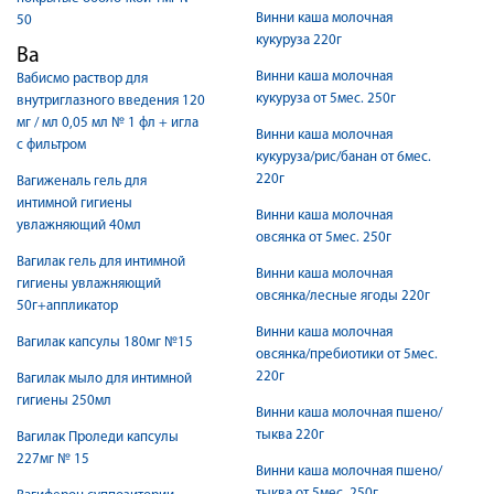
Винни каша молочная
50
кукуруза 220г
Ва
Винни каша молочная
Вабисмо раствор для
кукуруза от 5мес. 250г
внутриглазного введения 120
мг / мл 0,05 мл № 1 фл + игла
Винни каша молочная
с фильтром
кукуруза/рис/банан от 6мес.
220г
Вагиженаль гель для
интимной гигиены
Винни каша молочная
увлажняющий 40мл
овсянка от 5мес. 250г
Вагилак гель для интимной
Винни каша молочная
гигиены увлажняющий
овсянка/лесные ягоды 220г
50г+аппликатор
Винни каша молочная
Вагилак капсулы 180мг №15
овсянка/пребиотики от 5мес.
220г
Вагилак мыло для интимной
гигиены 250мл
Винни каша молочная пшено/
тыква 220г
Вагилак Проледи капсулы
227мг № 15
Винни каша молочная пшено/
тыква от 5мес. 250г