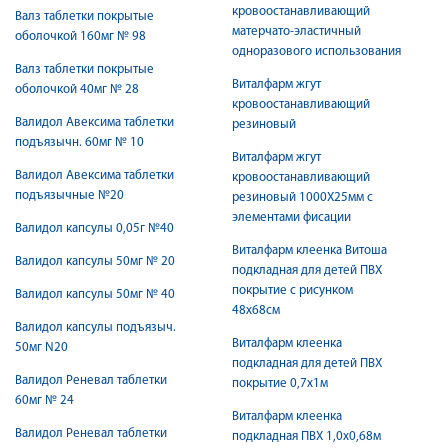
кровоостанавливающий
Валз таблетки покрытые
матерчато-эластичный
оболочкой 160мг № 98
одноразового использования
Валз таблетки покрытые
Виталфарм жгут
оболочкой 40мг № 28
кровоостанавливающий
Валидол Авексима таблетки
резиновый
подъязычн. 60мг № 10
Виталфарм жгут
Валидол Авексима таблетки
кровоостанавливающий
подъязычные №20
резиновый 1000Х25мм с
элементами фисации
Валидол капсулы 0,05г №40
Виталфарм клеенка Витоша
Валидол капсулы 50мг № 20
подкладная для детей ПВХ
покрытие с рисунком
Валидол капсулы 50мг № 40
48х68см
Валидол капсулы подъязыч.
Виталфарм клеенка
50мг N20
подкладная для детей ПВХ
Валидол Реневал таблетки
покрытие 0,7х1м
60мг № 24
Виталфарм клеенка
Валидол Реневал таблетки
подкладная ПВХ 1,0х0,68м