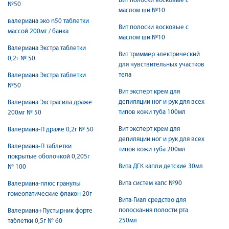
Вит полоски восковые с
№50
маслом ши №10
валериана эко n50 таблетки
Вит полоски восковые с
массой 200мг / банка
маслом ши №10
Валериана Экстра таблетки
Вит триммер электрический
0,2г № 50
для чувствительных участков
тела
Валериана Экстра таблетки
№50
Вит эксперт крем для
депиляции ног и рук для всех
Валериана Экстрасила драже
типов кожи туба 100мл
200мг № 50
Вит эксперт крем для
Валериана-П драже 0,2г № 50
депиляции ног и рук для всех
Валериана-П таблетки
типов кожи туба 200мл
покрытые оболочкой 0,205г
Вита ДГК капли детские 30мл
№ 100
Вита систем капс №90
Валериана-плюс гранулы
гомеопатические флакон 20г
Вита-Гиал средство для
полоскания полости рта
Валериана+Пустырник форте
250мл
таблетки 0,5г № 60