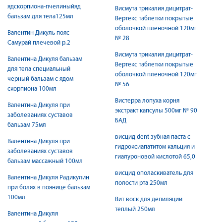
ядскорпиона-пчелиныйяд
Висмута трикалия дицитрат-
бальзам для тела125мл
Вертекс таблетки покрытые
оболочкой пленочной 120мг
Валентин Дикуль пояс
№ 28
Самурай плечевой р.2
Висмута трикалия дицитрат-
Валентина Дикуля бальзам
Вертекс таблетки покрытые
для тела специальный
оболочкой пленочной 120мг
черный бальзам с ядом
№ 56
скорпиона 100мл
Вистерра лопуха корня
Валентина Дикуля при
экстракт капсулы 500мг № 90
заболеваниях суставов
БАД
бальзам 75мл
висцид dent зубная паста с
Валентина Дикуля при
гидроксиапатитом кальция и
заболеваниях суставов
гиалуроновой кислотой 65,0
бальзам массажный 100мл
висцид ополаскиватель для
Валентина Дикуля Радикулин
полости рта 250мл
при болях в поянице бальзам
100мл
Вит воск для депиляции
теплый 250мл
Валентина Дикуля