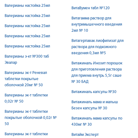
Валерианы настойка 25мл
ВитаВумен табл №120
Валерианы настойка 25мл
Витагамма раствор для
внутримышечного введения
Валерианы настойка 25мл
2мл № 10
Валерианы настойка 25мл
Витагерпавак лиофилизат для
Валерианы настойка 25мл
раствора для подкожного
введения 0,3мл №5
Валерианы э-кт №300 таб
Эвалар
Витажиналь Инозит порошок
для приготовления раствора
Валерианы эк-т Реневал
для приема внутрь 5,5г саше
таблетки покрытые
№ 30 БАД
оболочкой 20мг № 50
Витажиналь капсулы №30
Валерианы эк-т таблетки
0,02г № 50
Витажиналь мама и малыш
Безен капсулы № 30
Валерианы эк-т таблетки
покрытые оболочкой 0,02г №
Витажиналь мама капсулы по
50
430мг № 30
Валерианы эк-т таблетки
Витайм Эксперт