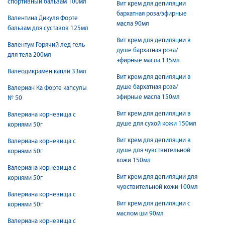
спортивный бальзам 100мл
Вит крем для депиляции
бархатная роза/эфирные
Валентина Дикуля Форте
масла 90мл
бальзам для суставов 125мл
Вит крем для депиляции в
Валентум Горячий лед гель
душе бархатная роза/
для тела 200мл
эфирные масла 135мл
Валеодикрамен капли 33мл
Вит крем для депиляции в
душе бархатная роза/
Валериан Ка Форте капсулы
эфирные масла 150мл
№ 50
Вит крем для депиляции в
Валериана корневища с
душе для сухой кожи 150мл
корнями 50г
Вит крем для депиляции в
Валериана корневища с
душе для чувствительной
корнями 50г
кожи 150мл
Валериана корневища с
Вит крем для депиляции для
корнями 50г
чувствительной кожи 100мл
Валериана корневища с
Вит крем для депиляции с
корнями 50г
маслом ши 90мл
Валериана корневища с