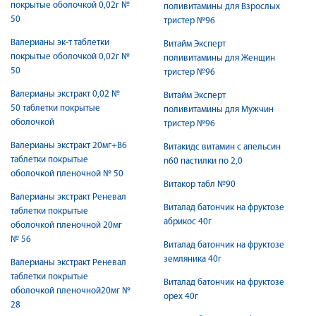
покрытые оболочкой 0,02г №
поливитамины для Взрослых
50
тристер №96
Валерианы эк-т таблетки
Витайм Эксперт
покрытые оболочкой 0,02г №
поливитамины для Женщин
50
тристер №96
Валерианы экстракт 0,02 №
Витайм Эксперт
50 таблетки покрытые
поливитамины для Мужчин
оболочкой
тристер №96
Валерианы экстракт 20мг+В6
Витакидс витамин с апельсин
таблетки покрытые
n60 пастилки по 2,0
оболочкой пленочной № 50
Витакор табл №90
Валерианы экстракт Реневал
Виталад батончик на фруктозе
таблетки покрытые
абрикос 40г
оболочкой пленочной 20мг
№ 56
Виталад батончик на фруктозе
земляника 40г
Валерианы экстракт Реневал
таблетки покрытые
Виталад батончик на фруктозе
оболочкой пленочной20мг №
орех 40г
28