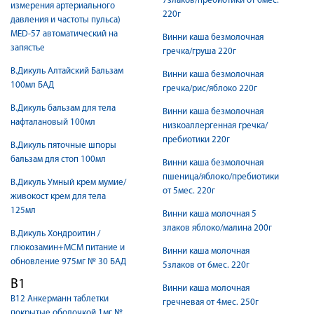
7злаков/пребиотики от 6мес.
измерения артериального
220г
давления и частоты пульса)
MED-57 автоматический на
Винни каша безмолочная
запястье
гречка/груша 220г
В.Дикуль Алтайский Бальзам
Винни каша безмолочная
100мл БАД
гречка/рис/яблоко 220г
В.Дикуль бальзам для тела
Винни каша безмолочная
нафталановый 100мл
низкоаллергенная гречка/
пребиотики 220г
В.Дикуль пяточные шпоры
бальзам для стоп 100мл
Винни каша безмолочная
пшеница/яблоко/пребиотики
В.Дикуль Умный крем мумие/
от 5мес. 220г
живокост крем для тела
125мл
Винни каша молочная 5
злаков яблоко/малина 200г
В.Дикуль Хондроитин /
глюкозамин+МСМ питание и
Винни каша молочная
обновление 975мг № 30 БАД
5злаков от 6мес. 220г
В1
Винни каша молочная
В12 Анкерманн таблетки
гречневая от 4мес. 250г
покрытые оболочкой 1мг №