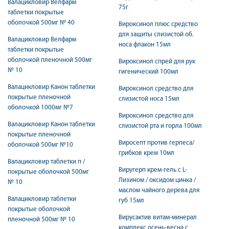
Валацикловир Велфарм
75г
таблетки покрытые
оболочкой 500мг № 40
Вироксинол плюс средство
для защиты слизистой об.
Валацикловир Велфарм
носа флакон 15мл
таблетки покрытые
оболочкой пленочной 500мг
Вироксинол спрей для рук
№ 10
гигенический 100мл
Валацикловир Канон таблетки
Вироксинол средство для
покрытые пленочной
слизистой носа 15мл
оболочкой 1000мг №7
Вироксинол средство для
Валацикловир Канон таблетки
слизистой рта и горла 100мл
покрытые пленочной
Виросепт против герпеса/
оболочкой 500мг №10
грибков крем 10мл
Валацикловир таблетки п /
Виругерп крем-гель с L-
покрытые оболочкой 500мг
Лизином / оксидом цинка /
№ 10
маслом чайного дерева для
Валацикловир таблетки
губ 15мл
покрытые оболочкой
Вирусактив витам-минерал
пленочной 500мг № 10
комплекс осень-весна с