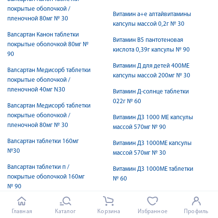
покрытые оболочкой /
Витамин а+е алтайвитамины
пленочной 80мг № 30
капсулы массой 0,2г № 30
Валсартан Канон таблетки
Витамин В5 пантотеновая
покрытые оболочкой 80мг №
кислота 0,39г капсулы № 90
90
Витамин Д для детей 400МЕ
Валсартан Медисорб таблетки
капсулы массой 200мг № 30
покрытые оболочкой /
пленочной 40мг N30
Витамин Д-солнце таблетки
022г № 60
Валсартан Медисорб таблетки
покрытые оболочкой /
Витамин Д3 1000 МЕ капсулы
пленочной 80мг № 30
массой 570мг № 90
Валсартан таблетки 160мг
Витамин Д3 1000МЕ капсулы
№30
массой 570мг № 30
Валсартан таблетки п /
Витамин Д3 1000МЕ таблетки
покрытые оболочкой 160мг
№ 60
№ 90
Витамин Д3 2000 ме таблетки
Валсартан таблетки п /
№ 60 БАД
Главная
Каталог
Корзина
Избранное
Профиль
покрытые оболочкой 80мг №