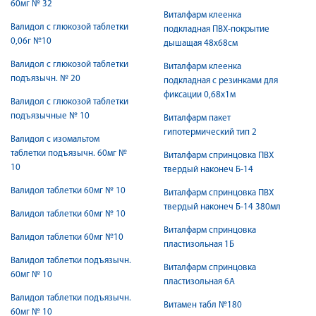
60мг № 32
Виталфарм клеенка
Валидол с глюкозой таблетки
подкладная ПВХ-покрытие
0,06г №10
дышащая 48х68см
Валидол с глюкозой таблетки
Виталфарм клеенка
подъязычн. № 20
подкладная с резинками для
фиксации 0,68х1м
Валидол с глюкозой таблетки
подъязычные № 10
Виталфарм пакет
гипотермический тип 2
Валидол с изомальтом
таблетки подъязычн. 60мг №
Виталфарм спринцовка ПВХ
10
твердый наконеч Б-14
Валидол таблетки 60мг № 10
Виталфарм спринцовка ПВХ
твердый наконеч Б-14 380мл
Валидол таблетки 60мг № 10
Виталфарм спринцовка
Валидол таблетки 60мг №10
пластизольная 1Б
Валидол таблетки подъязычн.
Виталфарм спринцовка
60мг № 10
пластизольная 6А
Валидол таблетки подъязычн.
Витамен табл №180
60мг № 10