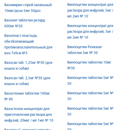
Винпоцетин концентрат для
Вазомирин спрей назальный
раствора для инфузий, 5мг /
10мкг/доза 5мл 50доз
мл 2мл № 10
Вазонит таблетки ретард
Винпоцетин концентрат для
600мг №20
раствора для инфузий, 5мг /
Вазопласт пластырь
мл 2мл № 10
обезболивающий
Винпоцетин Реневал
противовоспалительный для
таблетки 5мг № 50
вен 7x9см №3
Винпоцетин таблетки 10мг
Вазосан таб. 1,25мг №30 (для
№30
кошек и собак)
Винпоцетин таблетки 5мг №
Вазосан таб. 2,5мг №30 (для
50
кошек и собак)
Винпоцетин таблетки 5мг №
Вазоспонин таблетки 100мг
50
№ 90
Винпоцетин таблетки 5мг №
Вазостенон концентрат для
50
приготовления раствора для
инфузий, 20мкг / мл 1мл № 10
Винпоцетин таблетки 5мг №
50