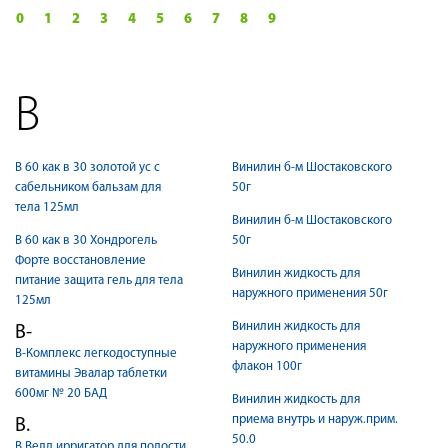
0
1
2
3
4
5
6
7
8
9
В
В 60 как в 30 золотой ус с
Винилин б-м Шостаковского
сабельником бальзам для
50г
тела 125мл
Винилин б-м Шостаковского
В 60 как в 30 Хондрогель
50г
Форте восстановление
Винилин жидкость для
питание защита гель для тела
наружного применения 50г
125мл
Винилин жидкость для
В-
наружного применения
В-Комплекс легкодоступные
флакон 100г
витамины Эвалар таблетки
600мг № 20 БАД
Винилин жидкость для
приема внутрь и наруж.прим.
В.
50.0
В.Велл ирригатор для полости