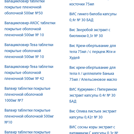
Валацикловир таблетки
косточки 75мл
покрытые пленочной
оболочкой 500мг №50
ВИС гинкго билоба капсулы
0,4г № 30 БАД
Валацикловир-АКОС таблетки
покрытые оболочкой
Вис Зверобой экстракт с
пленочной 500мг № 10
биотином 0,3г № 30
Валацикловир-Тева таблетки
Вис Крем-обертывание для
покрытые оболочкой
тела 75мл / с перцем Жги и
пленочной 500мг № 10
Худей
Валацикловир-Тева таблетки
Вис крем-обертывание для
покрытые оболочкой
тела п / целлюлите Банька
пленочной 500мг № 42
75мл / Апельсиновое масло
Валвир таблетки покрытые
ВИС Куркумин с Пиперином
пленочной оболочкой
экстракт капсулы 0.4г № 30
1000мг №7
БАД
Валвир таблетки покрытые
Вис Олива листьев экстракт
пленочной оболочкой 500мг
капсулы 0,42г № 30
№10
ВИС сосны коры экстракт с
Валвир таблетки покрытые
витамином С капсулы 0,3г №