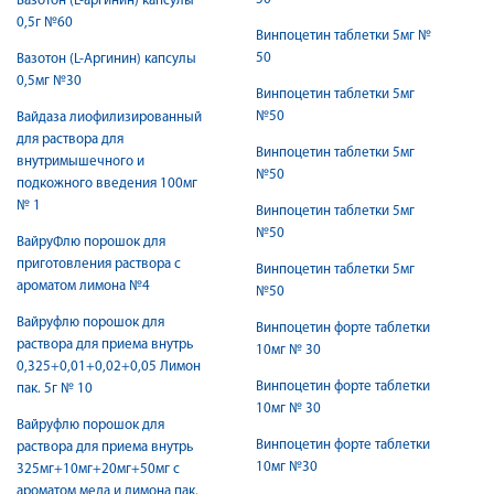
Вазотон (L-аргинин) капсулы
0,5г №60
Винпоцетин таблетки 5мг №
50
Вазотон (L-Аргинин) капсулы
0,5мг №30
Винпоцетин таблетки 5мг
№50
Вайдаза лиофилизированный
для раствора для
Винпоцетин таблетки 5мг
внутримышечного и
№50
подкожного введения 100мг
№ 1
Винпоцетин таблетки 5мг
№50
ВайруФлю порошок для
приготовления раствора с
Винпоцетин таблетки 5мг
ароматом лимона №4
№50
Вайруфлю порошок для
Винпоцетин форте таблетки
раствора для приема внутрь
10мг № 30
0,325+0,01+0,02+0,05 Лимон
Винпоцетин форте таблетки
пак. 5г № 10
10мг № 30
Вайруфлю порошок для
Винпоцетин форте таблетки
раствора для приема внутрь
10мг №30
325мг+10мг+20мг+50мг с
ароматом меда и лимона пак.