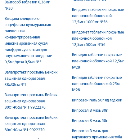
Вайтсорб таблетки 0,36мг
№30
Випдомет таблетки покрытые
пленочной оболочкой
Вакцина клещевого
12,5мг+1000мг №56
энцефалита культуральная
очищенная
Випдомет таблетки покрытые
концентрированная
пленочной оболочкой
инактивированная сухая
12,5мг+500мг №56
лиоф.для суспензия для
Випидия таблетки покрытые
внутримышечно введение
пленочной оболочкой 12,5мг
0,5мл/доза 0,5мл №5
№28
Валапротект простынь Бейсик
Випидия таблетки покрытые
защитная одноразовая
пленочной оболочкой 25мг
38х38см №1
№28
Валапротект простынь Бейсик
Випразан гель 50г яд гадюки
защитная одноразовая
80х140см № 1 9922270
Випросал В мазь 30г
Валапротект простыня Бейсик
Випросал В мазь 50г
защитная одноразовая
80х140см №1 9922270
Випросал В мазь для
наружного применения туба