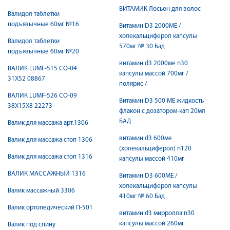
ВИТАМИК Лосьон для волос
Валидол таблетки
подъязычные 60мг №16
Витамин D3 2000МЕ /
холекальциферол капсулы
Валидол таблетки
570мг № 30 Бад
подъязычные 60мг №20
витамин d3 2000ме n30
ВАЛИК LUMF-515 CO-04
капсулы массой 700мг /
31Х52 08867
полярис /
ВАЛИК LUMF-526 CO-09
Витамин D3 500 МЕ жидкость
38Х15Х8 22273
флакон с дозатором-кап 20мл
БАД
Валик для массажа арт.1306
витамин d3 600ме
Валик для массажа стоп 1306
(холекальциферол) n120
Валик для массажа стоп 1316
капсулы массой 410мг
ВАЛИК МАССАЖНЫЙ 1316
Витамин D3 600МЕ /
холекальциферол капсулы
Валик массажный 3306
410мг № 60 Бад
Валик ортопедический П-501
витамин d3 мирролла n30
капсулы массой 260мг
Валик под спину