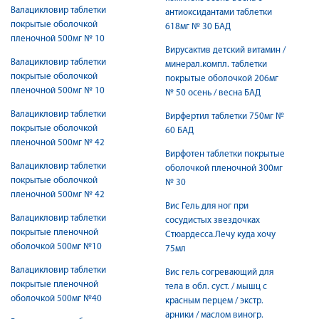
Валацикловир таблетки
антиоксидантами таблетки
покрытые оболочкой
618мг № 30 БАД
пленочной 500мг № 10
Вирусактив детский витамин /
Валацикловир таблетки
минерал.компл. таблетки
покрытые оболочкой
покрытые оболочкой 206мг
пленочной 500мг № 10
№ 50 осень / весна БАД
Валацикловир таблетки
Вирфертил таблетки 750мг №
покрытые оболочкой
60 БАД
пленочной 500мг № 42
Вирфотен таблетки покрытые
Валацикловир таблетки
оболочкой пленочной 300мг
покрытые оболочкой
№ 30
пленочной 500мг № 42
Вис Гель для ног при
Валацикловир таблетки
сосудистых звездочках
покрытые пленочной
Стюардесса.Лечу куда хочу
оболочкой 500мг №10
75мл
Валацикловир таблетки
Вис гель согревающий для
покрытые пленочной
тела в обл. суст. / мышц с
оболочкой 500мг №40
красным перцем / экстр.
арники / маслом виногр.