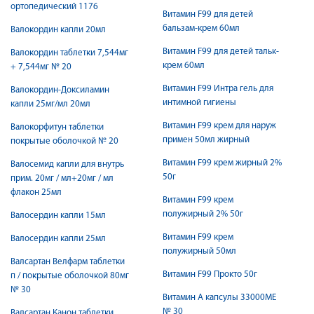
ортопедический 1176
Витамин F99 для детей
бальзам-крем 60мл
Валокордин капли 20мл
Витамин F99 для детей тальк-
Валокордин таблетки 7,544мг
крем 60мл
+ 7,544мг № 20
Витамин F99 Интра гель для
Валокордин-Доксиламин
интимной гигиены
капли 25мг/мл 20мл
Витамин F99 крем для наруж
Валокорфитун таблетки
примен 50мл жирный
покрытые оболочкой № 20
Витамин F99 крем жирный 2%
Валосемид капли для внутрь
50г
прим. 20мг / мл+20мг / мл
флакон 25мл
Витамин F99 крем
полужирный 2% 50г
Валосердин капли 15мл
Витамин F99 крем
Валосердин капли 25мл
полужирный 50мл
Валсартан Велфарм таблетки
Витамин F99 Прокто 50г
п / покрытые оболочкой 80мг
№ 30
Витамин А капсулы 33000МЕ
№ 30
Валсартан Канон таблетки