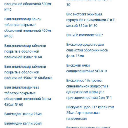
пленочной оболочкой 500мг
30
№42
Вис экстракт эхинацея
Валганцикловир Канон
пурпурная с витаминами С и Е
таблетки покрытые
массой 352мг № 30
оболочкой пленочной 450мг
ВиСиЭс комплекс 900г
№ 60
Висколор средство для
Валганцикловир таблетки
слизистой оболочки носа
покрытые оболочкой
флак. 15мл
плёночной 450мг № 60
Висконти очки
Валганцикловир таблетки
солнцезащитные VD-819
покрытые оболочкой
плёночной 450мг № 60/банка
Вископлюс 1% протез
синовиальной жидкости в
Валганцикловир-Тева
одноразовом шприце с
таблетки покрытые
принадлежностями 2мл № 1
оболочкой пленочной банка
450мг № 60
Вискумел Эдас-137 капли гом
25мл / артериальная
Валемидин капли 25мл
гипертензия
Валемидин капли 50мл