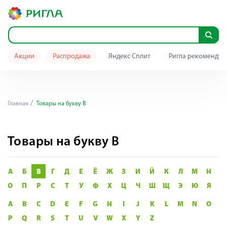
Акции
Распродажа
Яндекс Сплит
Ригла рекомендуе
Главная
Товары на букву В
Товары на букву В
А
Б
В
Г
Д
Е
Ё
Ж
З
И
Й
К
Л
М
Н
О
П
Р
С
Т
У
Ф
Х
Ц
Ч
Ш
Щ
Э
Ю
Я
A
B
C
D
E
F
G
H
I
J
K
L
M
N
O
P
Q
R
S
T
U
V
W
X
Y
Z