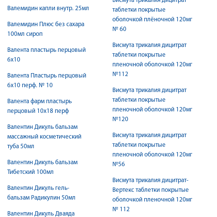
Висмута трикалия дицитрат
Валемидин капли внутр. 25мл
таблетки покрытые
оболочкой плёночной 120мг
Валемидин Плюс без сахара
№ 60
100мл сироп
Висмута трикалия дицитрат
Валента пластырь перцовый
таблетки покрытые
6x10
пленочной оболочкой 120мг
№112
Валента Пластырь перцовый
6х10 перф. № 10
Висмута трикалия дицитрат
таблетки покрытые
Валента фарм пластырь
пленочной оболочкой 120мг
перцовый 10х18 перф
№120
Валентин Дикуль бальзам
Висмута трикалия дицитрат
массажный косметический
таблетки покрытые
туба 50мл
пленочной оболочкой 120мг
Валентин Дикуль бальзам
№56
Тибетский 100мл
Висмута трикалия дицитрат-
Валентин Дикуль гель-
Вертекс таблетки покрытые
бальзам Радикулин 50мл
оболочкой пленочной 120мг
№ 112
Валентин Дикуль Дваяда