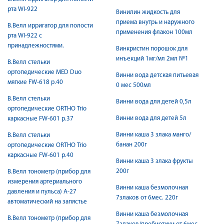
рта WI-922
Винилин жидкость для
приема внутрь и наружного
В.Велл ирригатор для полости
применения флакон 100мл
рта WI-922 с
принадлежностями.
Винкристин порошок для
инъекций 1мг/мл 2мл №1
В.Велл стельки
ортопедические MED Duo
Винни вода детская питьевая
мягкие FW-618 р.40
0 мес 500мл
В.Велл стельки
Винни вода для детей 0,5л
ортопедические ORTHO Trio
Винни вода для детей 5л
каркасные FW-601 р.37
Винни каша 3 злака манго/
В.Велл стельки
банан 200г
ортопедические ORTHO Trio
каркасные FW-601 р.40
Винни каша 3 злака фрукты
200г
В.Велл тонометр (прибор для
измерения артериального
Винни каша безмолочная
давления и пульса) A-27
7злаков от 6мес. 220г
автоматический на запястье
Винни каша безмолочная
В.Велл тонометр (прибор для