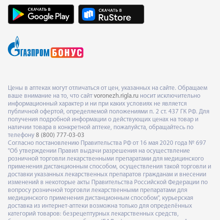
Цены в аптеках могут отличаться от цен, указанных на сайте. Обращаем
ваше внимание на то, что сайт
voronezh.rigla.ru
носит исключительно
информационный характер и ни при каких условиях не является
публичной офертой, определяемой положениями п. 2 ст. 437 ГК РФ. Для
получения подробной информации о действующих ценах на товар и
наличии товара в конкретной аптеке, пожалуйста, обращайтесь по
телефону
8 (800) 777-03-03
Согласно постановлению Правительства РФ от 16 мая 2020 года № 697
"Об утверждении Правил выдачи разрешения на осуществление
розничной торговли лекарственными препаратами для медицинского
применения дистанционным способом, осуществления такой торговли и
доставки указанных лекарственных препаратов гражданам и внесении
изменений в некоторые акты Правительства Российской Федерации по
вопросу розничной торговли лекарственными препаратами для
медицинского применения дистанционным способом", курьерская
доставка из интернет-аптеки возможна только для определённых
категорий товаров: безрецептурных лекарственных средств,