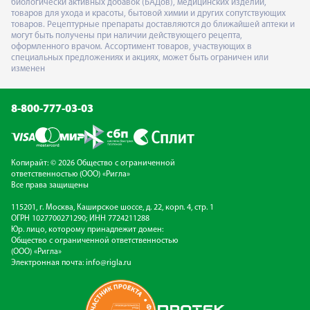
биологически активных добавок (БАДов), медицинских изделий,
товаров для ухода и красоты, бытовой химии и других сопутствующих
товаров. Рецептурные препараты доставляются до ближайшей аптеки и
могут быть получены при наличии действующего рецепта,
оформленного врачом. Ассортимент товаров, участвующих в
специальных предложениях и акциях, может быть ограничен или
изменен
8-800-777-03-03
Копирайт: © 2026 Общество с ограниченной
ответственностью (ООО) «Ригла»
Все права защищены
115201, г. Москва, Каширское шоссе, д. 22, корп. 4, стр. 1
ОГРН 1027700271290; ИНН 7724211288
Юр. лицо, которому принадлежит домен:
Общество с ограниченной ответственностью
(ООО) «Ригла»
Электронная почта:
info@rigla.ru