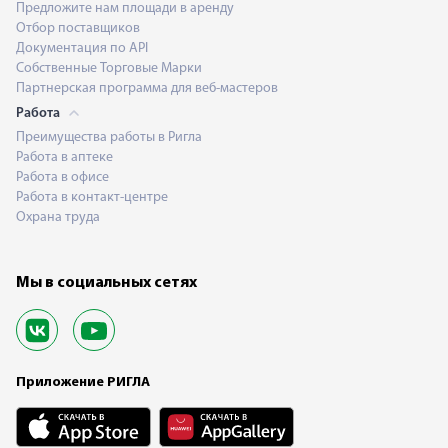
Предложите нам площади в аренду
Отбор поставщиков
Документация по API
Собственные Торговые Марки
Партнерская программа для веб-мастеров
Работа
Преимущества работы в Ригла
Работа в аптеке
Работа в офисе
Работа в контакт-центре
Охрана труда
Мы в социальных сетях
Приложение РИГЛА